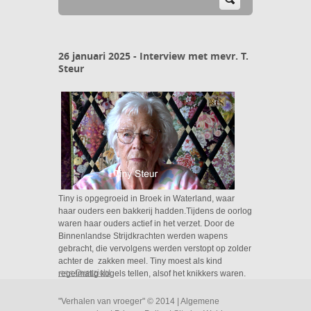
26 januari 2025 - Interview met mevr. T.
Steur
Tiny is opgegroeid in Broek in Waterland, waar
haar ouders een bakkerij hadden.Tijdens de oorlog
waren haar ouders actief in het verzet. Door de
Binnenlandse Strijdkrachten werden wapens
gebracht, die vervolgens werden verstopt op zolder
achter de zakken meel. Tiny moest als kind
<<< Overzicht
regelmatig kogels tellen, alsof het knikkers waren.
Na haar huwelijk kwam zij in Monnickendam
wonen, bij het bedrijf van haar schoonouders:
"Verhalen van vroeger" © 2014 |
Algemene