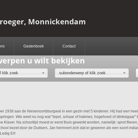
Vroeger, Monnickendam
ons
Gastenboek
Contact
werpen u wilt bekijken
 klik zoek
subonderwerp of klik zoek
r 1938 aan de Niesenoortsburgwal in een gezin met 5 kinderen. Hij had een heerli
springen. Wie weet nu nog wat "lepel, schaar of hakmes, hogehoed of stinksigaar" b
uw Klaver. Na schooltijd moest er eerst thuis gewerkt worden, namelijk: sprot fileren
hool bezet door de Duitsers. Jan herinnert zich dat er geweren als een soort india
Ledig Erf.