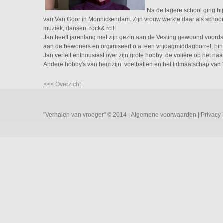
Na de lagere school ging hi
van Van Goor in Monnickendam. Zijn vrouw werkte daar als schoonm
muziek, dansen: rock& roll!
Jan heeft jarenlang met zijn gezin aan de Vesting gewoond voorda
aan de bewoners en organiseert o.a. een vrijdagmiddagborrel, bin
Jan vertelt enthousiast over zijn grote hobby: de voliëre op het
Andere hobby's van hem zijn: voetballen en het lidmaatschap van '
<<< Overzicht
"Verhalen van vroeger" © 2014 |
Algemene voorwaarden
|
Privacy 