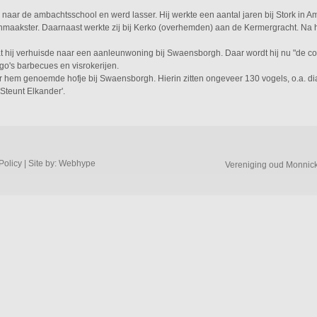
j naar de ambachtsschool en werd lasser. Hij werkte een aantal jaren bij Stork in 
aakster. Daarnaast werkte zij bij Kerko (overhemden) aan de Kermergracht. Na het
t hij verhuisde naar een aanleunwoning bij Swaensborgh. Daar wordt hij nu "de con
go's barbecues en visrokerijen.
 naar hem genoemde hofje bij Swaensborgh. Hierin zitten ongeveer 130 vogels, o.a
Steunt Elkander'.
Policy
| Site by:
Webhype
Vereniging oud Monnic