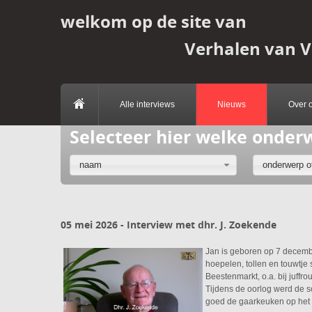
welkom op de site van
Verhalen van 
Alle interviews
Nieuws
Over 
Selecteer hier welke onder
naam
onderwerp of
05 mei 2026 - Interview met dhr. J. Zoekende
Jan is geboren op 7 decembe
hoepelen, tollen en touwtje 
Beestenmarkt, o.a. bij juffro
Tijdens de oorlog werd de sc
goed de gaarkeuken op het 