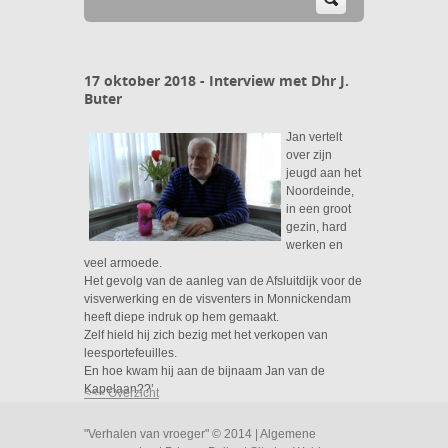
17 oktober 2018 - Interview met Dhr J.
Buter
Jan vertelt
over zijn
jeugd aan het
Noordeinde,
in een groot
gezin, hard
werken en
veel armoede.
Het gevolg van de aanleg van de Afsluitdijk voor de
visverwerking en de visventers in Monnickendam
heeft diepe indruk op hem gemaakt.
Zelf hield hij zich bezig met het verkopen van
leesportefeuilles.
En hoe kwam hij aan de bijnaam Jan van de
Kapelaan??’
<<< Overzicht
"Verhalen van vroeger" © 2014 |
Algemene