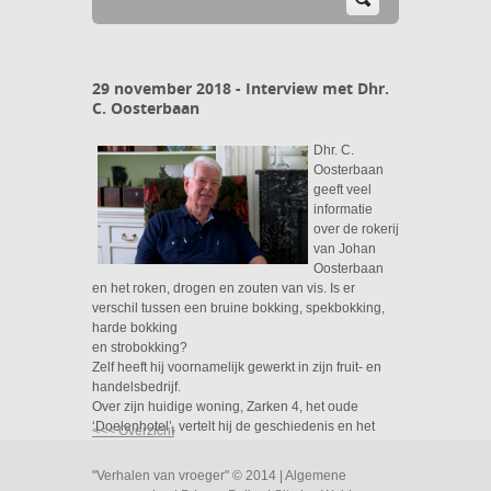
29 november 2018 - Interview met Dhr.
C. Oosterbaan
Dhr. C.
Oosterbaan
geeft veel
informatie
over de rokerij
van Johan
Oosterbaan
en het roken, drogen en zouten van vis. Is er
verschil tussen een bruine bokking, spekbokking,
harde bokking
en strobokking?
Zelf heeft hij voornamelijk gewerkt in zijn fruit- en
handelsbedrijf.
Over zijn huidige woning, Zarken 4, het oude
‘Doelenhotel’, vertelt hij de geschiedenis en het
<<< Overzicht
verloop van de restauratie.’
"Verhalen van vroeger" © 2014 |
Algemene