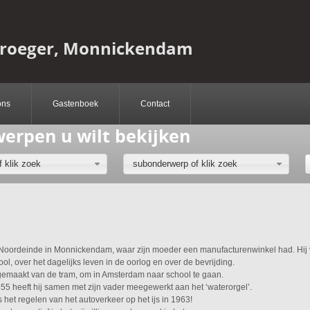
Vroeger, Monnickendam
ons
Gastenboek
Contact
werpen u wilt bekijken
 klik zoek
subonderwerp of klik zoek
 Noordeinde in Monnickendam, waar zijn moeder een manufacturenwinkel had. Hij v
ool, over het dagelijks leven in de oorlog en over de bevrijding.
 gemaakt van de tram, om in Amsterdam naar school te gaan.
55 heeft hij samen met zijn vader meegewerkt aan het ‘waterorgel’.
het regelen van het autoverkeer op het ijs in 1963!