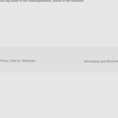
ul erg actief in het vrijwilligerswerk, vooral in het museum.
Policy
| Site by:
Webhype
Vereniging oud Monnic