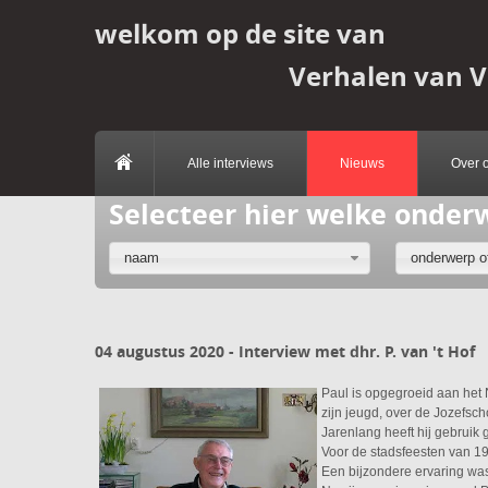
welkom op de site van
Verhalen van 
Alle interviews
Nieuws
Over 
Selecteer hier welke onder
naam
onderwerp of
04 augustus 2020 - Interview met dhr. P. van 't Hof
Paul is opgegroeid aan het
zijn jeugd, over de Jozefsch
Jarenlang heeft hij gebruik
Voor de stadsfeesten van 19
Een bijzondere ervaring was 