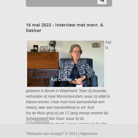
16 mei 2023 - Interview met mevr. A.
Dekker
Aat
is
geboren in Broek in Waterland. Toen zij trouwde,
verhuisde zij naar Monnickendam, waar zij altijd is
blijven wonen. Haar man had aanvankelijk een
rokerij, later een handelsfirma in vnl. fruit.
Na de Mulo ging zij als 17-jarig meisje werken bij
Scheepswerf Van Goor, waar zij de
<<< Overzicht
loonadministratie deed. Lonen werden in die tijd
wekelijks contant uitbetaald. Later werkte zij bij
"Verhalen van vroeger" © 2014 |
Algemene
Berghaus in Amsterdam. Echter toen zij trouwde,