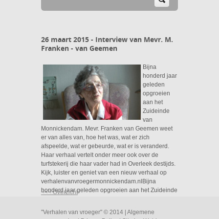
26 maart 2015 - Interview van Mevr. M.
Franken - van Geemen
Bijna
honderd jaar
geleden
opgroeien
aan het
Zuideinde
van
Monnickendam. Mevr. Franken van Geemen weet
er van alles van, hoe het was, wat er zich
afspeelde, wat er gebeurde, wat er is veranderd.
Haar verhaal vertelt onder meer ook over de
turfstekerij die haar vader had in Overleek destijds.
Kijk, luister en geniet van een nieuw verhaal op
verhalenvanvroegermonnickendam.nlBijna
honderd jaar geleden opgroeien aan het Zuideinde
<<< Overzicht
van Monnickendam. mw Franken van Geemen
weet er van alles van, hoe het was, wat er zich
"Verhalen van vroeger" © 2014 |
Algemene
afspeelde, wat er gebeurde, wat er is veranderd.